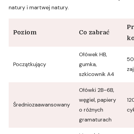
natury i martwej natury.
Pr
Poziom
Co zabrać
ko
Ołówek HB,
50
Początkujący
gumka,
za
szkicownik A4
Ołówki 2B–6B,
węgiel, papiery
12
Średniozaawansowany
o różnych
cy
gramaturach