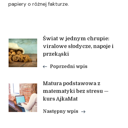
papiery o różnej fakturze.
Nawigacja
Świat w jednym chrupie:
viralowe słodycze, napoje i
przekąski
wpisu
Poprzedni wpis
Matura podstawowa z
matematyki bez stresu —
kurs AjkaMat
Następny wpis