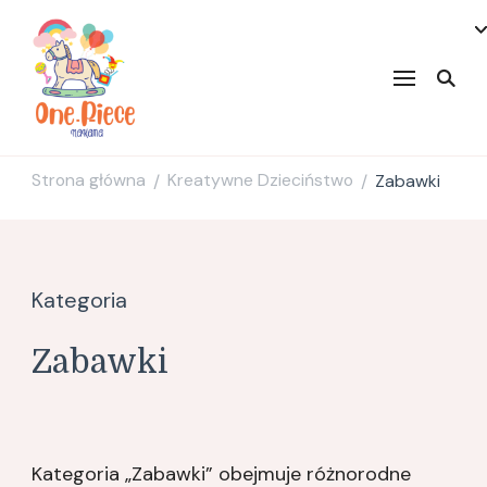
onepiecenakama
Strona główna
Kreatywne Dzieciństwo
Zabawki
/
/
Kategoria
Zabawki
Kategoria „Zabawki” obejmuje różnorodne