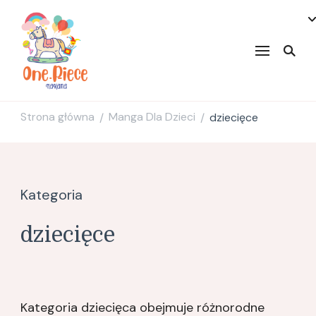
onepiecenakama
Strona główna
Manga Dla Dzieci
dziecięce
/
/
Kategoria
dziecięce
Kategoria dziecięca obejmuje różnorodne