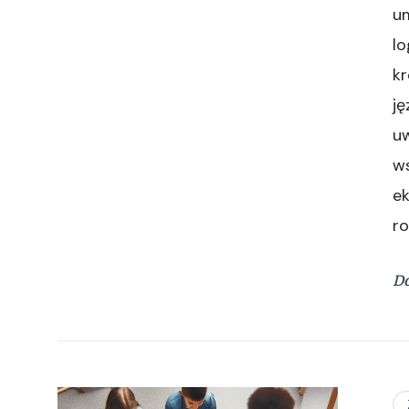
um
lo
k
ję
u
w
ek
ro
Do