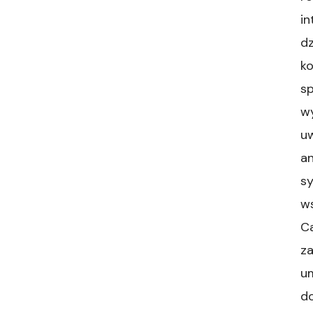
in
dz
ko
sp
wy
uw
an
sy
w
Ca
z
um
do