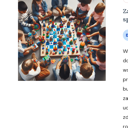
Z
s
Ws
do
ws
pr
bu
z
uc
zd
ro