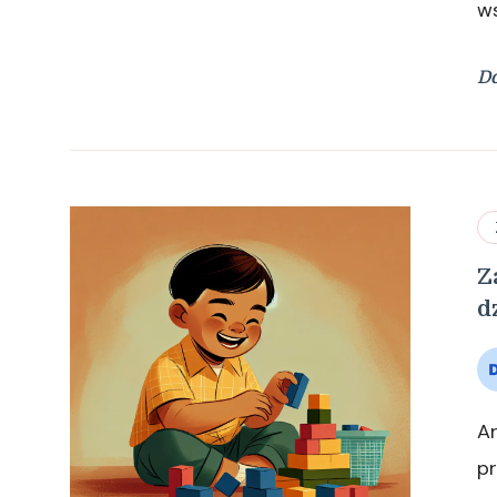
w
Do
Z
d
Ar
pr