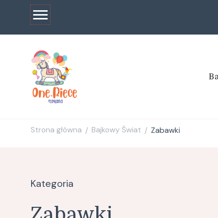
Ba
one
Strona główna
Bajkowy Świat
Zabawki
/
/
Kategoria
Zabawki