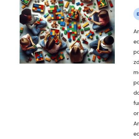
A
ed
po
z
mo
po
do
fu
o
A
e