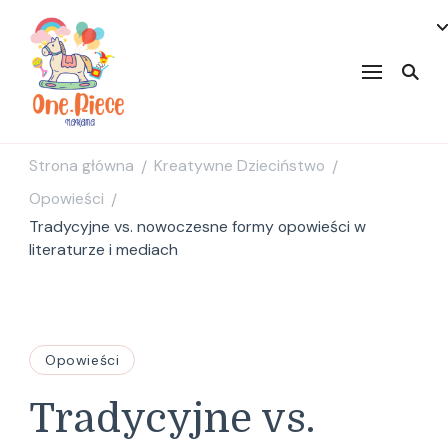
onepiecenakama
Strona główna
Kreatywne Dzieciństwo
/
/
Opowieści
/
Tradycyjne vs. nowoczesne formy opowieści w
literaturze i mediach
Opowieści
Tradycyjne vs.