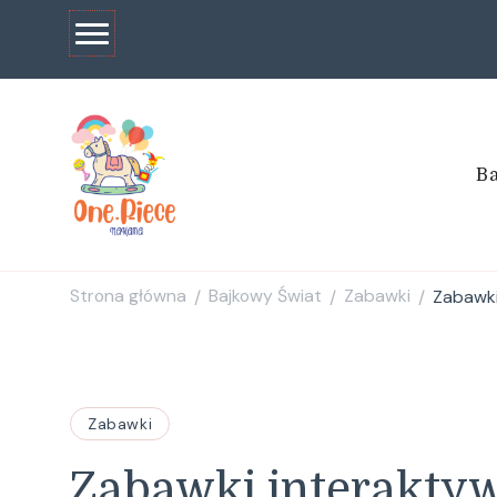
Ba
one
Strona główna
Bajkowy Świat
Zabawki
Zabawki
/
/
/
Zabawki
Zabawki interaktyw