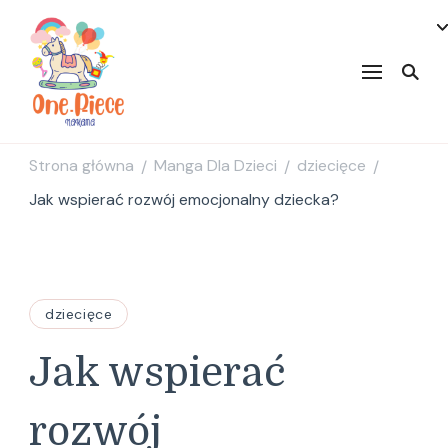
onepiecenakama
Strona główna
Manga Dla Dzieci
dziecięce
/
/
/
Jak wspierać rozwój emocjonalny dziecka?
dziecięce
Jak wspierać
rozwój