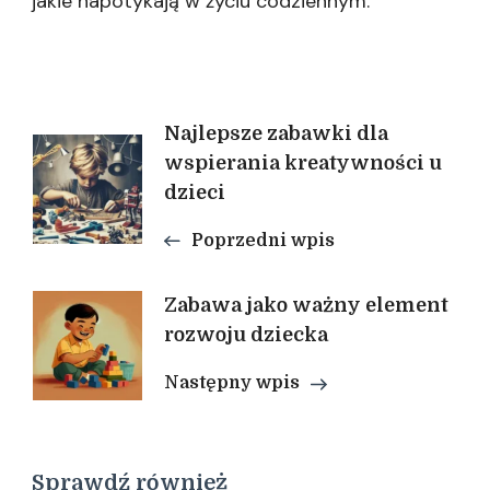
jakie napotykają w życiu codziennym.
Nawigacja
Najlepsze zabawki dla
wspierania kreatywności u
dzieci
wpisu
Poprzedni wpis
Zabawa jako ważny element
rozwoju dziecka
Następny wpis
Sprawdź również