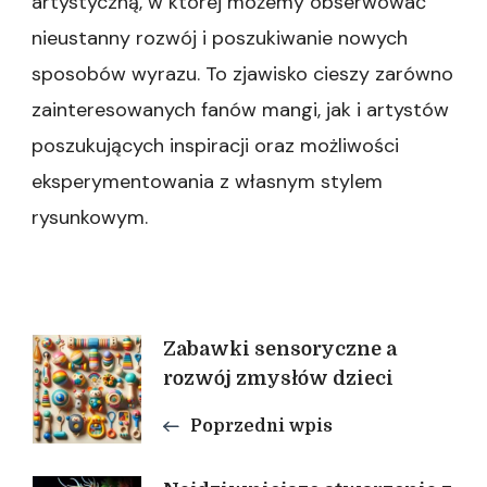
artystyczną, w której możemy obserwować
nieustanny rozwój i poszukiwanie nowych
sposobów wyrazu. To zjawisko cieszy zarówno
zainteresowanych fanów mangi, jak i artystów
poszukujących inspiracji oraz możliwości
eksperymentowania z własnym stylem
rysunkowym.
Nawigacja
Zabawki sensoryczne a
rozwój zmysłów dzieci
wpisu
Poprzedni wpis