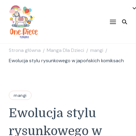
onepiecenakama
Strona główna
Manga Dla Dzieci
mangi
/
/
/
Ewolucja stylu rysunkowego w japońskich komiksach
mangi
Ewolucja stylu
rysunkowego w