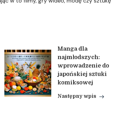
jąc w to filmy, gry wideo, modę czy sztukę
Manga dla
najmłodszych:
wprowadzenie do
japońskiej sztuki
komiksowej
Następny wpis