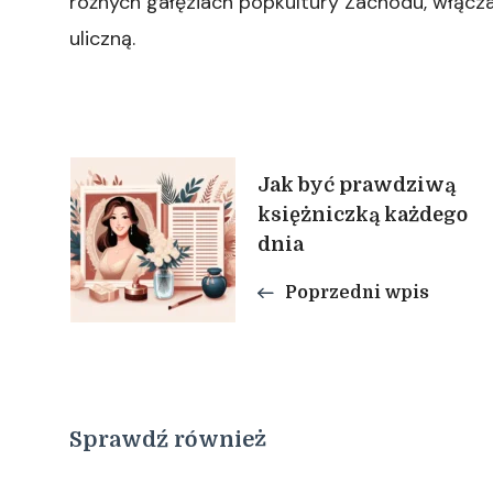
różnych gałęziach popkultury Zachodu, włącza
uliczną.
Nawigacja
Jak być prawdziwą
księżniczką każdego
wpisu
dnia
Poprzedni wpis
Sprawdź również