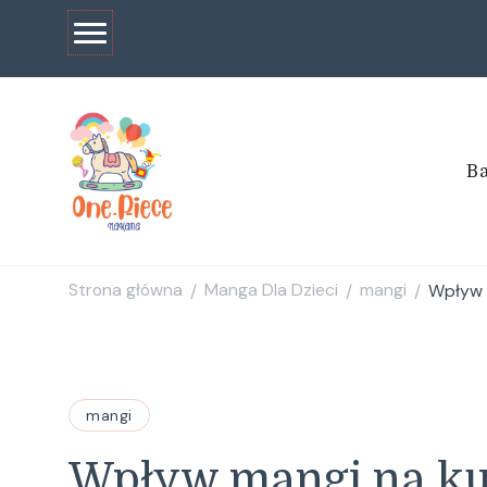
Ba
one
Strona główna
Manga Dla Dzieci
mangi
Wpływ 
/
/
/
mangi
Wpływ mangi na ku