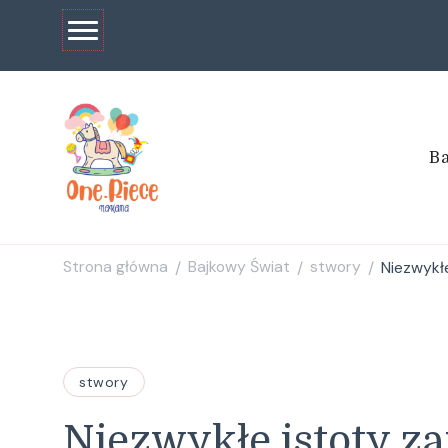
Ba
one
Strona główna
Bajkowy Świat
stwory
Niezwykł
/
/
/
stwory
Niezwykłe istoty z