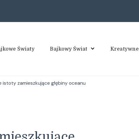
jkowe Światy
Bajkowy Świat
Kreatywne
piec
e istoty zamieszkujące głębiny oceanu
amieszkujące